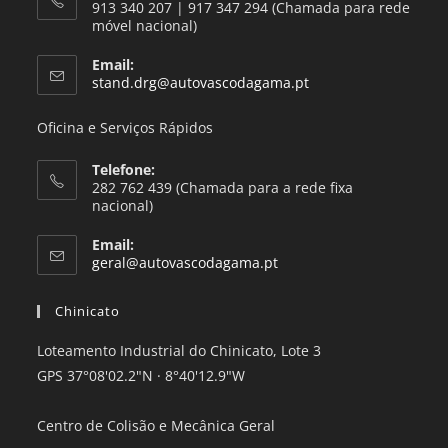
913 340 207 | 917 347 294 (Chamada para rede
móvel nacional)
Email:
stand.drg@autovascodagama.pt
Oficina e Serviços Rápidos
Telefone:
282 762 439 (Chamada para a rede fixa
nacional)
Email:
geral@autovascodagama.pt
Chinicato
Loteamento Industrial do Chinicato, Lote 3
GPS 37°08'02.2"N · 8°40'12.9"W
Centro de Colisão e Mecânica Geral