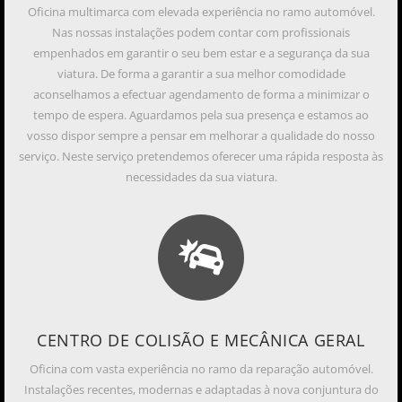
Oficina multimarca com elevada experiência no ramo automóvel.
Nas nossas instalações podem contar com profissionais
empenhados em garantir o seu bem estar e a segurança da sua
viatura. De forma a garantir a sua melhor comodidade
aconselhamos a efectuar agendamento de forma a minimizar o
tempo de espera. Aguardamos pela sua presença e estamos ao
vosso dispor sempre a pensar em melhorar a qualidade do nosso
serviço. Neste serviço pretendemos oferecer uma rápida resposta às
necessidades da sua viatura.
CENTRO DE COLISÃO E MECÂNICA GERAL
Oficina com vasta experiência no ramo da reparação automóvel.
Instalações recentes, modernas e adaptadas à nova conjuntura do