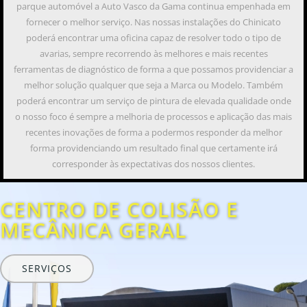
parque automóvel a Auto Vasco da Gama continua empenhada em
fornecer o melhor serviço. Nas nossas instalações do Chinicato
poderá encontrar uma oficina capaz de resolver todo o tipo de
avarias, sempre recorrendo às melhores e mais recentes
ferramentas de diagnóstico de forma a que possamos providenciar a
melhor solução qualquer que seja a Marca ou Modelo. Também
poderá encontrar um serviço de pintura de elevada qualidade onde
o nosso foco é sempre a melhoria de processos e aplicação das mais
recentes inovações de forma a podermos responder da melhor
forma providenciando um resultado final que certamente irá
corresponder às expectativas dos nossos clientes.
CENTRO DE COLISÃO E
MECÂNICA GERAL
SERVIÇOS