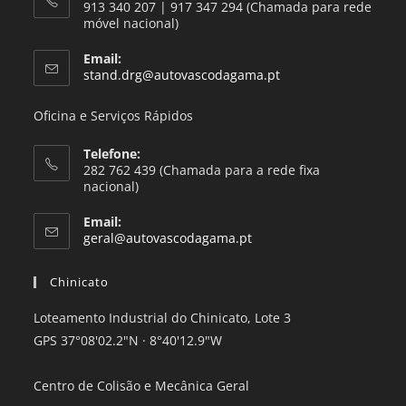
913 340 207 | 917 347 294 (Chamada para rede
móvel nacional)
Email:
stand.drg@autovascodagama.pt
Oficina e Serviços Rápidos
Telefone:
282 762 439 (Chamada para a rede fixa
nacional)
Email:
geral@autovascodagama.pt
Chinicato
Loteamento Industrial do Chinicato, Lote 3
GPS 37°08'02.2"N · 8°40'12.9"W
Centro de Colisão e Mecânica Geral