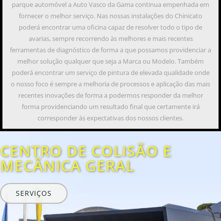
parque automóvel a Auto Vasco da Gama continua empenhada em
fornecer o melhor serviço. Nas nossas instalações do Chinicato
poderá encontrar uma oficina capaz de resolver todo o tipo de
avarias, sempre recorrendo às melhores e mais recentes
ferramentas de diagnóstico de forma a que possamos providenciar a
melhor solução qualquer que seja a Marca ou Modelo. Também
poderá encontrar um serviço de pintura de elevada qualidade onde
o nosso foco é sempre a melhoria de processos e aplicação das mais
recentes inovações de forma a podermos responder da melhor
forma providenciando um resultado final que certamente irá
corresponder às expectativas dos nossos clientes.
CENTRO DE COLISÃO E
MECÂNICA GERAL
SERVIÇOS