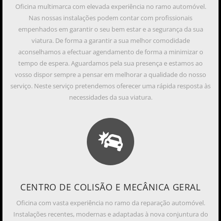
Oficina multimarca com elevada experiência no ramo automóvel.
Nas nossas instalações podem contar com profissionais
empenhados em garantir o seu bem estar e a segurança da sua
viatura. De forma a garantir a sua melhor comodidade
aconselhamos a efectuar agendamento de forma a minimizar o
tempo de espera. Aguardamos pela sua presença e estamos ao
vosso dispor sempre a pensar em melhorar a qualidade do nosso
serviço. Neste serviço pretendemos oferecer uma rápida resposta às
necessidades da sua viatura.
CENTRO DE COLISÃO E MECÂNICA GERAL
Oficina com vasta experiência no ramo da reparação automóvel.
Instalações recentes, modernas e adaptadas à nova conjuntura do