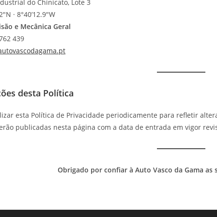
ustrial do Chinicato, Lote 3
2″N · 8°40’12.9″W
isão e Mecânica Geral
 762 439
autovascodagama.pt
ções desta Política
zar esta Política de Privacidade periodicamente para refletir alter
serão publicadas nesta página com a data de entrada em vigor revis
Obrigado por confiar à Auto Vasco da Gama as 