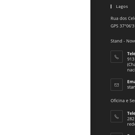
Lagos
Rua dos Cel
GPS 37°06'3
Stand - Nov
Tel
913
(Ch
nac
Ema
sta
Oficina e S
Tel
282
red