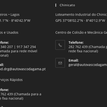
Chinicato
eiros • Lagos
Loteamento Industrial do Chinica
1.1"N · 8°40'42.9"W
GPS 37°08'02.2"N · 8°40'12.9"W
os e Usados
Centro de Colisão e Mecânica G
efone:
Telefone:
 340 207 | 917 347 294
282 762 439 (Chamada 
amada para rede móvel
rede fixa nacional)
ional)
Email:
il:
geral@autovascodagam
Opens
nd.drg@autovascodagama.pt
in
your
erviços Rápidos
application
efone:
 762 439 (Chamada para a
e fixa nacional)