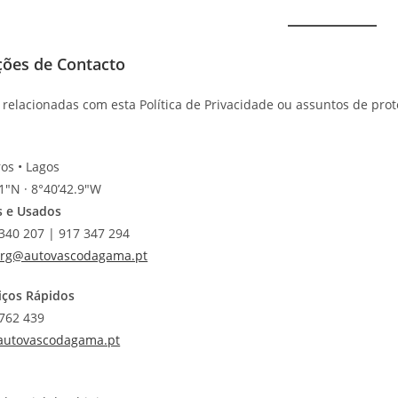
ções de Contacto
 relacionadas com esta Política de Privacidade ou assuntos de prot
os • Lagos
1″N · 8°40’42.9″W
s e Usados
 340 207 | 917 347 294
drg@autovascodagama.pt
viços Rápidos
 762 439
autovascodagama.pt