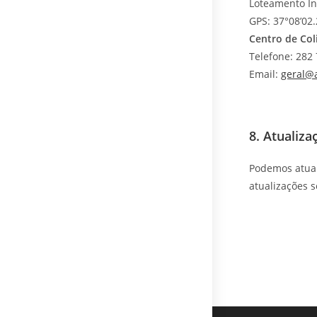
Loteamento Ind
GPS: 37°08’02.
Centro de Col
Telefone: 282
Email:
geral@
8. Atualiza
Podemos atuali
atualizações 