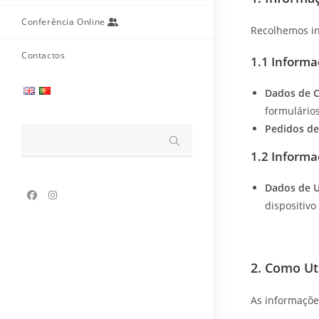
Conferência Online
Recolhemos in
Contactos
1.1 Informa
Dados de C
formulários
Pedidos de
Submit
search
1.2 Inform
Dados de U
dispositiv
2. Como Ut
As informaçõe